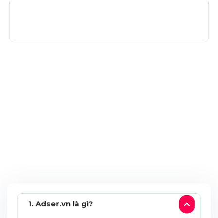
Viết content Marketing chuyên
nghiệp
Một số câu hỏi thường gặp khi
thiết kế web bán hàng
1. Adser.vn là gì?