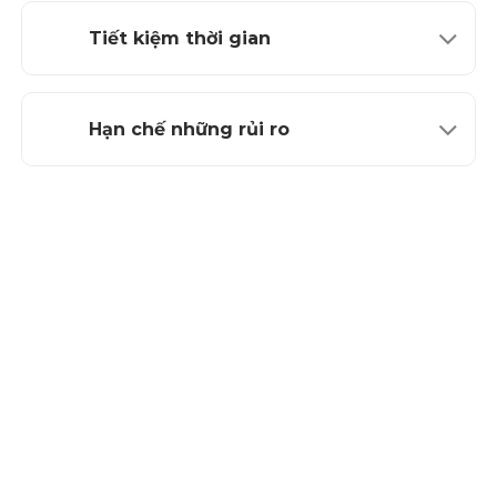
Tiết kiệm thời gian
Hạn chế những rủi ro
Bao gồm tổng hợp các hạng mục đi kèm
Dịch vụ Phòng Marketing thuê
ngoài của Diwe